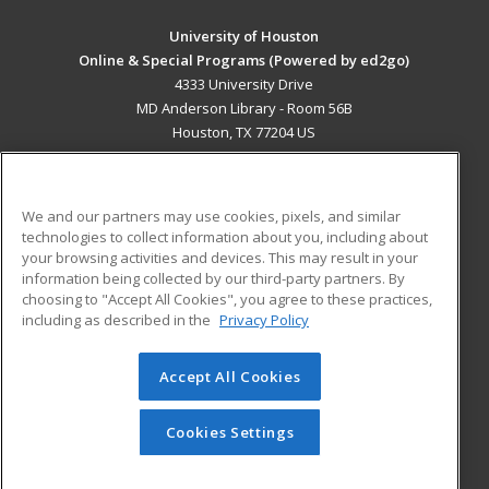
University of Houston
Online & Special Programs (Powered by ed2go)
4333 University Drive
MD Anderson Library - Room 56B
Houston, TX 77204 US
MAIN CONTENT
Career Training
We and our partners may use cookies, pixels, and similar
technologies to collect information about you, including about
ADDITIONAL RESOURCES
your browsing activities and devices. This may result in your
information being collected by our third-party partners. By
Military
Student Blog
choosing to "Accept All Cookies", you agree to these practices,
Financial Assistance
including as described in the
Privacy Policy
Help
Accept All Cookies
© 2026 ed2go, a division of Cengage Learning. All rights
reserved. The material on this site cannot be reproduced or
redistributed unless you have obtained prior written
Cookies Settings
permission from Cengage Learning.
Privacy Policy