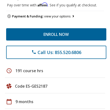
Affirm
Pay over time with
. See if you qualify at checkout.
Payment & Funding:
view your options
ENROLL NOW
Call Us: 855.520.6806
phone
schedule
191 course hrs
Code ES-GES2187
calendar_today
9 months