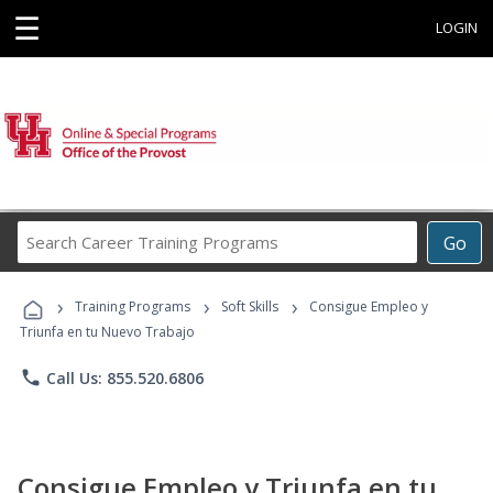
☰
LOGIN
Search
Go
Career
Training
›
›
›
Programs
Training Programs
Soft Skills
Consigue Empleo y
Triunfa en tu Nuevo Trabajo
phone
Call Us: 855.520.6806
Consigue Empleo y Triunfa en tu