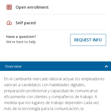
grid_on
Open enrollment
speed
Self paced
Have a question?
REQUEST INFO
We're here to help
Overview
En el cambiante mercado laboral actual, los empleadores
valoran a candidatos con habilidades digitales,
preparación profesional y capacidad de comunicarse
eficazmente con clientes y compañeros de trabajo. A
medida que los lugares de trabajo dependen cada vez
más de la tecnología para la comunicación, la