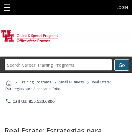
☰
LOGIN
Search
Go
Career
Training
›
›
›
Programs
Training Programs
Small Business
Real Estate:
Estrategias para Alcanzar el Éxito
phone
Call Us: 855.520.6806
Real Estate: Estrategias para