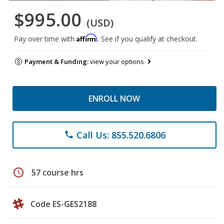
$995.00
(USD)
Affirm
Pay over time with
. See if you qualify at checkout.
Payment & Funding:
view your options
ENROLL NOW
Call Us: 855.520.6806
phone
schedule
57 course hrs
Code ES-GES2188