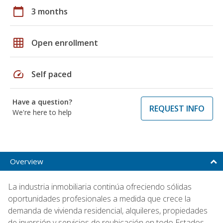
calendar_today
3 months
grid_on
Open enrollment
speed
Self paced
Have a question?
REQUEST INFO
We're here to help
Overview
La industria inmobiliaria continúa ofreciendo sólidas
oportunidades profesionales a medida que crece la
demanda de vivienda residencial, alquileres, propiedades
de inversión y servicios de reubicación en todo Estados