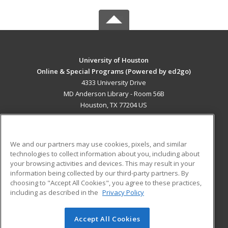
University of Houston
Online & Special Programs (Powered by ed2go)
4333 University Drive
MD Anderson Library - Room 56B
Houston, TX 77204 US
MAIN CONTENT
Career Training
We and our partners may use cookies, pixels, and similar
technologies to collect information about you, including about
ADDITIONAL RESOURCES
your browsing activities and devices. This may result in your
information being collected by our third-party partners. By
Military
Student Blog
choosing to "Accept All Cookies", you agree to these practices,
Financial Assistance
including as described in the
Privacy Policy
Help
Accept All Cookies
© 2026 ed2go, a division of Cengage Learning. All rights